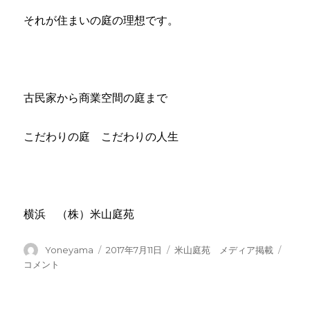
それが住まいの庭の理想です。
古民家から商業空間の庭まで
こだわりの庭 こだわりの人生
横浜 （株）米山庭苑
投
投
カ
庭
Yoneyama
2017年7月11日
米山庭苑 メディア掲載
稿
稿
テ
の
コメント
者
日:
ゴ
専
リ
門
ー
誌