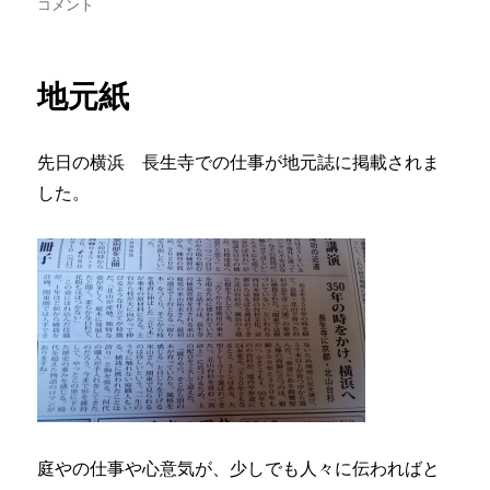
稿
稿
テ
に
コメント
者
日:
ゴ
リ
ー
地元紙
先日の横浜 長生寺での仕事が地元誌に掲載されま
した。
庭やの仕事や心意気が、少しでも人々に伝わればと