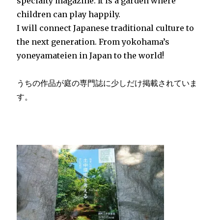
specialty magazine. It is a garden where
テ
children can play happily.
レ
I will connect Japanese traditional culture to
ビ
出
the next generation. From yokohama’s
演
yoneyamateien in Japan to the world!
に
うちの作品が庭の専門誌に少しだけ掲載されていま
す。