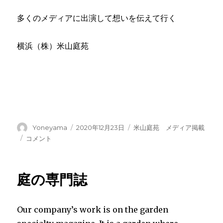
多くのメディアに出演して想いを伝えて行く
横浜（株）米山庭苑
投
投
カ
Yoneyama
2020年12月23日
米山庭苑 メディア掲載
稿
稿
テ
門
コメント
者
日:
ゴ
松
リ
制
ー
作
庭の専門誌
風
景
NHK
Our company’s work is on the garden
日
本