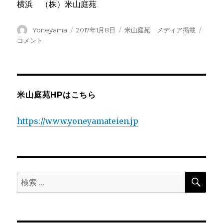
横浜 （株）米山庭苑
投
投
カ
地
Yoneyama
2017年1月8日
米山庭苑 メディア掲載
稿
稿
テ
元
コメント
者
日:
ゴ
紙
リ
に
ー
米山庭苑HPはこちら
https://www.yoneyamateien.jp
検
検
索
索: