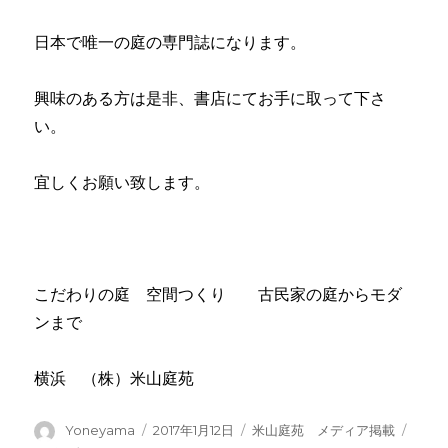
日本で唯一の庭の専門誌になります。
興味のある方は是非、書店にてお手に取って下さ
い。
宜しくお願い致します。
こだわりの庭 空間つくり 古民家の庭からモダ
ンまで
横浜 （株）米山庭苑
投
投
カ
庭
Yoneyama
2017年1月12日
米山庭苑 メディア掲載