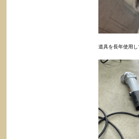
ウ
ォ
ー
リ
ン
グ
石
道具を長年使用し
道
具
に