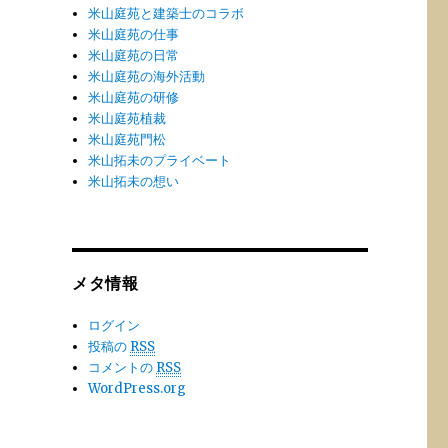
米山庭苑と建築士のコラボ
米山庭苑の仕事
米山庭苑の日常
米山庭苑の海外活動
米山庭苑の研修
米山庭苑植裁
米山庭苑門松
米山拓未のプライベート
米山拓未の想い
メタ情報
ログイン
投稿の
RSS
コメントの
RSS
WordPress.org