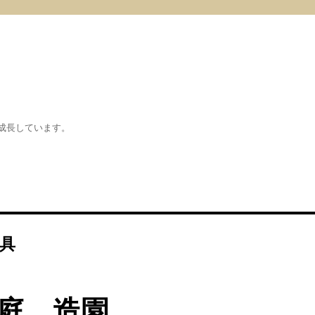
成長しています。
道具
庭 造園