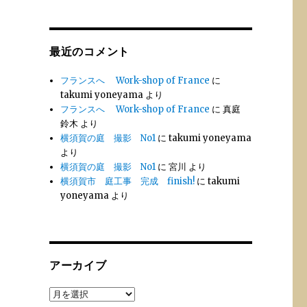
最近のコメント
フランスへ Work-shop of France
に
takumi yoneyama
より
フランスへ Work-shop of France
に
真庭
鈴木
より
横須賀の庭 撮影 No1
に
takumi yoneyama
より
横須賀の庭 撮影 No1
に
宮川
より
横須賀市 庭工事 完成 finish!
に
takumi
yoneyama
より
アーカイブ
ア