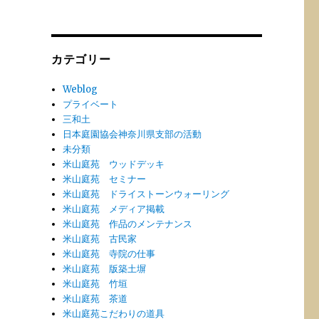
ー
カ
イ
ブ
カテゴリー
Weblog
プライベート
三和土
日本庭園協会神奈川県支部の活動
未分類
米山庭苑 ウッドデッキ
米山庭苑 セミナー
米山庭苑 ドライストーンウォーリング
米山庭苑 メディア掲載
米山庭苑 作品のメンテナンス
米山庭苑 古民家
米山庭苑 寺院の仕事
米山庭苑 版築土塀
米山庭苑 竹垣
米山庭苑 茶道
米山庭苑こだわりの道具