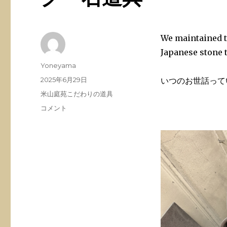
We maintained th
Japanese stone t
投
Yoneyama
稿
投
2025年6月29日
いつのお世話って
者
稿
カ
米山庭苑こだわりの道具
日:
テ
横
コメント
ゴ
浜
リ
石
ー
積
み
ド
ラ
イ
ス
ト
ー
ン