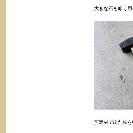
大きな石を叩く用に
剪定材で出た枝を