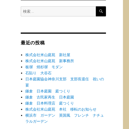
検
検
索
索:
最近の投稿
株式会社米山庭苑 新社屋
株式会社米山庭苑 新事務所
板塀 焼杉塀 モダン
石貼り 大谷石
日本庭園協会神奈川支部 支部長退任 祝いの
宴
鎌倉 日本庭園 庭つくり
鎌倉 古民家再生 日本庭園
鎌倉 日本料理店 庭つくり
株式会社米山庭苑 本社 移転のお知らせ
横浜市 ガーデン 英国風 フレンチ ナチュ
ラルガーデン