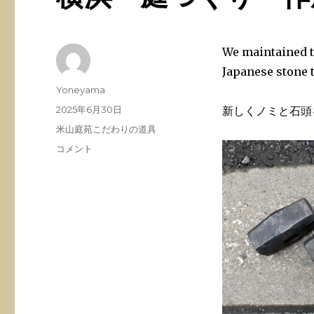
We maintained th
Japanese stone t
投
Yoneyama
稿
投
2025年6月30日
新しくノミと石頭
者
稿
カ
米山庭苑こだわりの道具
日:
テ
横
コメント
ゴ
浜
リ
庭
ー
つ
く
り
作
庭
造
園
に