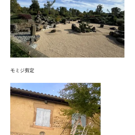
モミジ剪定