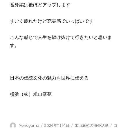
番外編は後ほどアップします
すごく疲れたけど充実感でいっぱいです
こんな感じで人生を駆け抜けて行きたいと思いま
す。
日本の伝統文化の魅力を世界に伝える
横浜（株）米山庭苑
投
投
カ
ベ
Yoneyama
2024年11月4日
米山庭苑の海外活動
コ