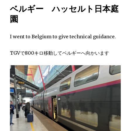
ー
リ
ベルギー ハッセルト日本庭
―
ズ
園
2024
シ
ル
I went to Belgium to give technical guidance.
バ
ー
メ
TGVで800キロ移動してベルギーへ向かいます
ダ
ル
受
賞
に