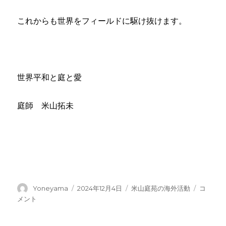
これからも世界をフィールドに駆け抜けます。
世界平和と庭と愛
庭師 米山拓未
投
投
カ
フ
Yoneyama
2024年12月4日
米山庭苑の海外活動
コ
稿
稿
テ
ロ
メント
者
日:
ゴ
ー
リ
ラ