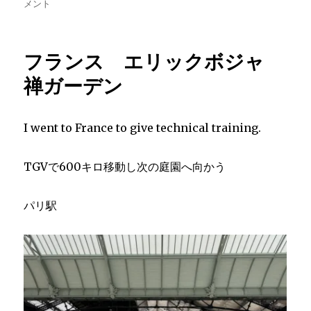
稿
稿
テ
ル
メント
者
日:
ゴ
ギ
リ
ー
ー
ハ
フランス エリックボジャ
ッ
セ
禅ガーデン
ル
ト
日
I went to France to give technical training.
本
庭
園
TGVで600キロ移動し次の庭園へ向かう
に
パリ駅