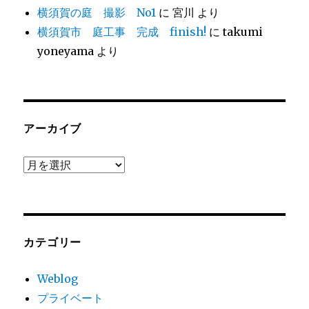
横須賀の庭 撮影 No1
に
宮川
より
横須賀市 庭工事 完成 finish!
に
takumi
yoneyama
より
アーカイブ
ア
ー
カ
イ
ブ
カテゴリー
Weblog
プライベート