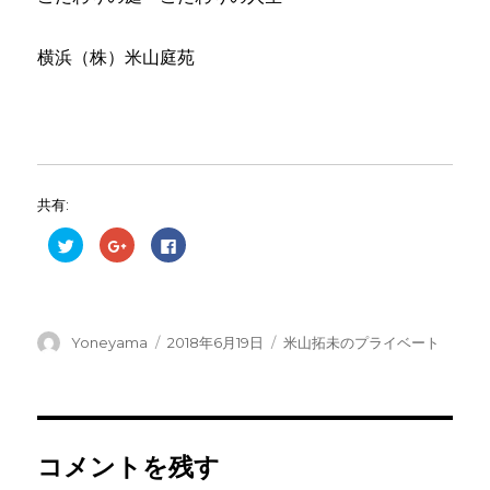
横浜（株）米山庭苑
共有:
ク
ク
F
リ
リ
a
ッ
ッ
c
ク
ク
e
し
し
b
て
て
o
T
G
o
w
o
k
投
投
カ
Yoneyama
2018年6月19日
米山拓未のプライベート
i
o
で
t
g
共
稿
稿
テ
t
l
有
e
e
す
者
日:
ゴ
r
+
る
リ
で
で
に
共
共
は
ー
有
有
ク
(
(
リ
コメントを残す
新
新
ッ
し
し
ク