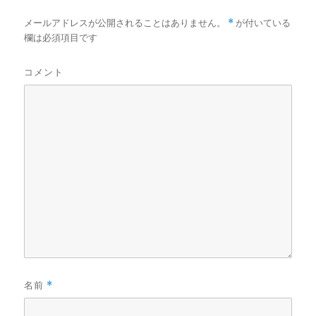
い
い
し
ウ
ウ
て
ィ
ィ
く
メールアドレスが公開されることはありません。
*
が付いている
ン
ン
だ
ド
ド
さ
欄は必須項目です
ウ
ウ
い
で
で
(
開
開
新
き
き
し
コメント
ま
ま
い
す
す
ウ
)
)
ィ
ン
ド
ウ
で
開
き
ま
す
)
名前
*