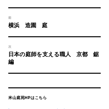
投
前
稿
横浜 造園 庭
前
の
ナ
投
ビ
稿:
次
ゲ
日本の庭師を支える職人 京都 鋸
次
の
編
ー
投
シ
稿:
ョ
ン
米山庭苑HPはこちら