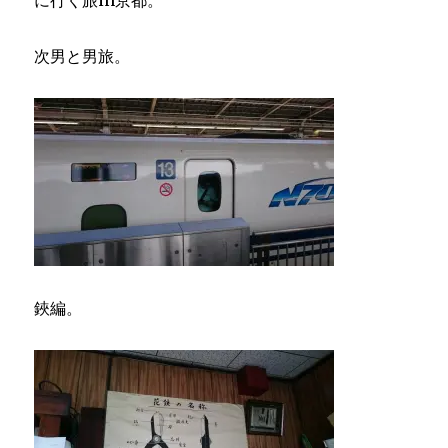
に行く旅in京都。
次男と男旅。
鋏編。