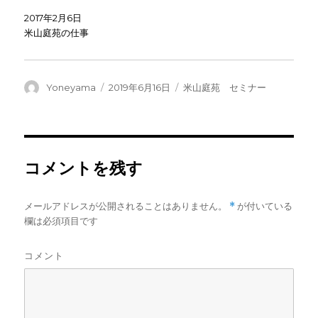
ま
ま
い
す
す
ウ
2017年2月6日
)
)
ィ
ン
米山庭苑の仕事
ド
ウ
で
開
き
ま
投
投
カ
Yoneyama
2019年6月16日
米山庭苑 セミナー
す
)
稿
稿
テ
者
日:
ゴ
リ
ー
コメントを残す
メールアドレスが公開されることはありません。
*
が付いている
欄は必須項目です
コメント