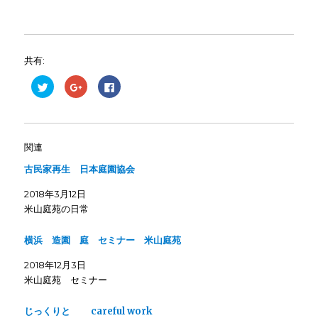
共有:
ク
ク
F
リ
リ
a
ッ
ッ
c
ク
ク
e
し
し
b
て
て
o
T
G
o
w
o
k
関連
i
o
で
t
g
共
古民家再生 日本庭園協会
t
l
有
e
e
す
r
+
る
2018年3月12日
で
で
に
共
共
は
米山庭苑の日常
有
有
ク
(
(
リ
新
新
ッ
し
し
ク
横浜 造園 庭 セミナー 米山庭苑
い
い
し
ウ
ウ
て
ィ
ィ
く
2018年12月3日
ン
ン
だ
米山庭苑 セミナー
ド
ド
さ
ウ
ウ
い
で
で
(
開
開
新
じっくりと careful work
き
き
し