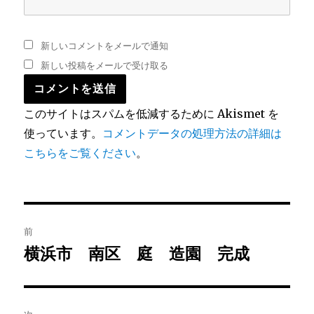
新しいコメントをメールで通知
新しい投稿をメールで受け取る
このサイトはスパムを低減するために Akismet を
使っています。
コメントデータの処理方法の詳細は
こちらをご覧ください
。
投
前
稿
横浜市 南区 庭 造園 完成
前
の
ナ
投
ビ
稿: