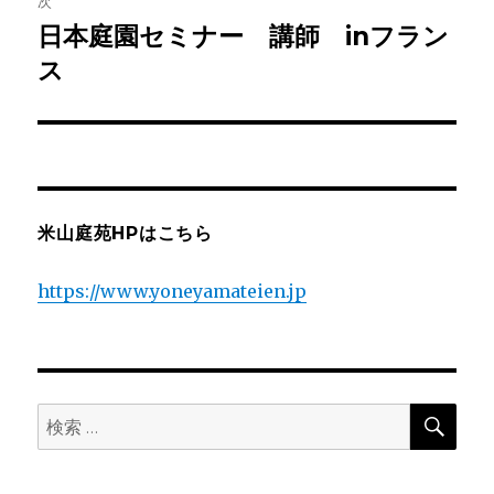
次
ゲ
日本庭園セミナー 講師 inフラン
次
の
ス
ー
投
シ
稿:
ョ
ン
米山庭苑HPはこちら
https://www.yoneyamateien.jp
検
検
索
索: