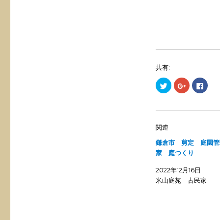
共有:
ク
ク
F
リ
リ
a
ッ
ッ
c
ク
ク
e
し
し
b
て
て
o
T
G
o
w
o
k
関連
i
o
で
t
g
共
鎌倉市 剪定 庭園管
t
l
有
e
e
す
家 庭つくり
r
+
る
で
で
に
共
共
は
2022年12月16日
有
有
ク
(
(
リ
米山庭苑 古民家
新
新
ッ
し
し
ク
い
い
し
ウ
ウ
て
ィ
ィ
く
ン
ン
だ
ド
ド
さ