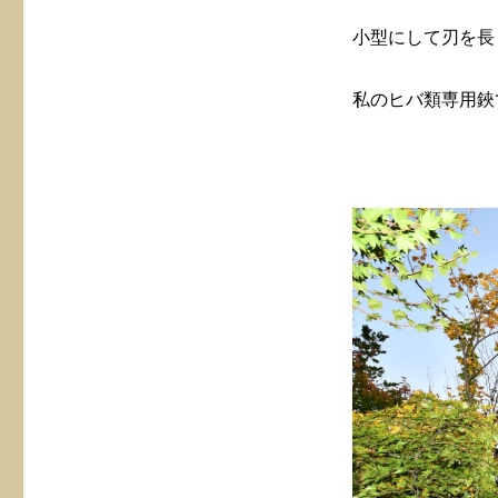
小型にして刃を長
私のヒバ類専用鋏