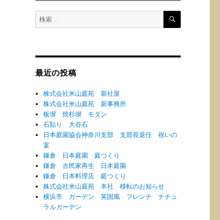
検
検
索
索:
最近の投稿
株式会社米山庭苑 新社屋
株式会社米山庭苑 新事務所
板塀 焼杉塀 モダン
石貼り 大谷石
日本庭園協会神奈川支部 支部長退任 祝いの
宴
鎌倉 日本庭園 庭つくり
鎌倉 古民家再生 日本庭園
鎌倉 日本料理店 庭つくり
株式会社米山庭苑 本社 移転のお知らせ
横浜市 ガーデン 英国風 フレンチ ナチュ
ラルガーデン