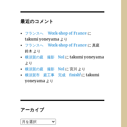
最近のコメント
フランスへ Work-shop of France
に
takumi yoneyama
より
フランスへ Work-shop of France
に
真庭
鈴木
より
横須賀の庭 撮影 No1
に
takumi yoneyama
より
横須賀の庭 撮影 No1
に
宮川
より
横須賀市 庭工事 完成 finish!
に
takumi
yoneyama
より
アーカイブ
ア