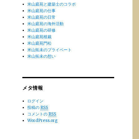
米山庭苑と建築士のコラボ
米山庭苑の仕事
米山庭苑の日常
米山庭苑の海外活動
米山庭苑の研修
米山庭苑植裁
米山庭苑門松
米山拓未のプライベート
米山拓未の想い
メタ情報
ログイン
投稿の
RSS
コメントの
RSS
WordPress.org