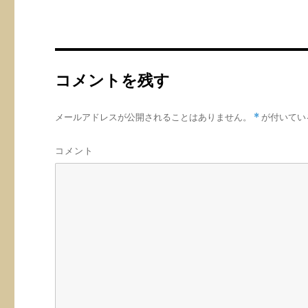
ウ
ウ
い
で
で
(
開
開
新
き
き
し
ま
ま
い
す
す
ウ
)
)
ィ
ン
ド
コメントを残す
ウ
で
開
き
ま
メールアドレスが公開されることはありません。
*
が付いてい
す
)
コメント