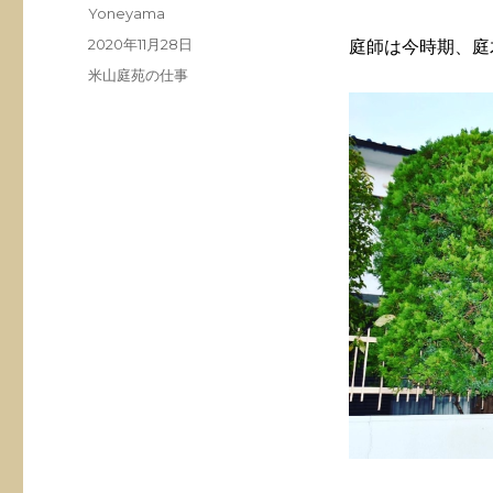
投
Yoneyama
稿
投
2020年11月28日
庭師は今時期、庭
者
稿
カ
米山庭苑の仕事
日:
テ
ゴ
リ
ー