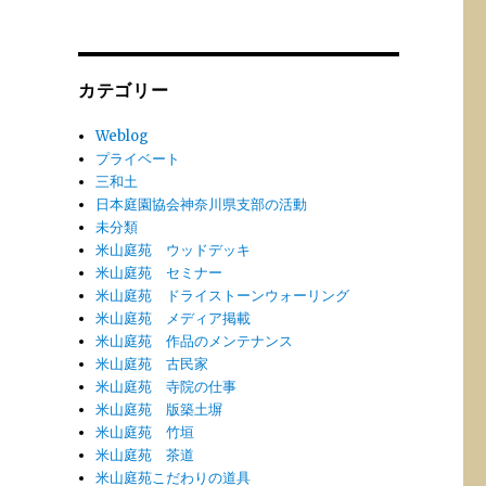
ー
カ
イ
ブ
カテゴリー
Weblog
プライベート
三和土
日本庭園協会神奈川県支部の活動
未分類
米山庭苑 ウッドデッキ
米山庭苑 セミナー
米山庭苑 ドライストーンウォーリング
米山庭苑 メディア掲載
米山庭苑 作品のメンテナンス
米山庭苑 古民家
米山庭苑 寺院の仕事
米山庭苑 版築土塀
米山庭苑 竹垣
米山庭苑 茶道
米山庭苑こだわりの道具