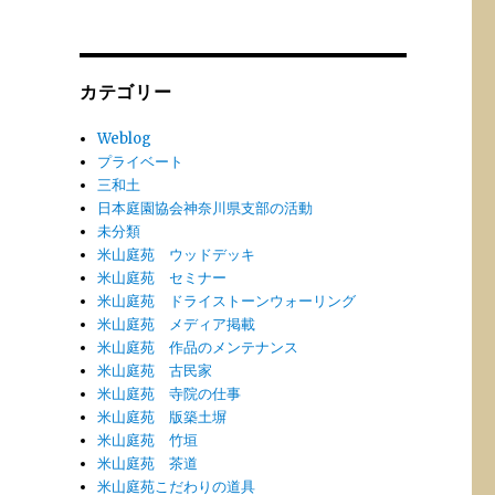
ー
カ
イ
ブ
カテゴリー
Weblog
プライベート
三和土
日本庭園協会神奈川県支部の活動
未分類
米山庭苑 ウッドデッキ
米山庭苑 セミナー
米山庭苑 ドライストーンウォーリング
米山庭苑 メディア掲載
米山庭苑 作品のメンテナンス
米山庭苑 古民家
米山庭苑 寺院の仕事
米山庭苑 版築土塀
米山庭苑 竹垣
米山庭苑 茶道
米山庭苑こだわりの道具