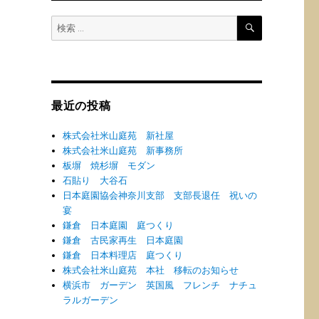
検
検
索
索:
最近の投稿
株式会社米山庭苑 新社屋
株式会社米山庭苑 新事務所
板塀 焼杉塀 モダン
石貼り 大谷石
日本庭園協会神奈川支部 支部長退任 祝いの
宴
鎌倉 日本庭園 庭つくり
鎌倉 古民家再生 日本庭園
鎌倉 日本料理店 庭つくり
株式会社米山庭苑 本社 移転のお知らせ
横浜市 ガーデン 英国風 フレンチ ナチュ
ラルガーデン