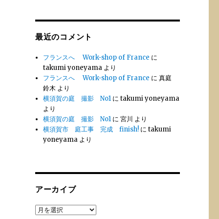
最近のコメント
フランスへ Work-shop of France
に
takumi yoneyama
より
フランスへ Work-shop of France
に
真庭
鈴木
より
横須賀の庭 撮影 No1
に
takumi yoneyama
より
横須賀の庭 撮影 No1
に
宮川
より
横須賀市 庭工事 完成 finish!
に
takumi
yoneyama
より
アーカイブ
ア