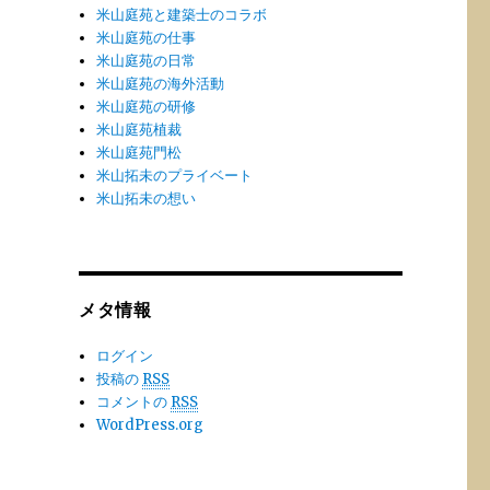
米山庭苑と建築士のコラボ
米山庭苑の仕事
米山庭苑の日常
米山庭苑の海外活動
米山庭苑の研修
米山庭苑植裁
米山庭苑門松
米山拓未のプライベート
米山拓未の想い
メタ情報
ログイン
投稿の
RSS
コメントの
RSS
WordPress.org