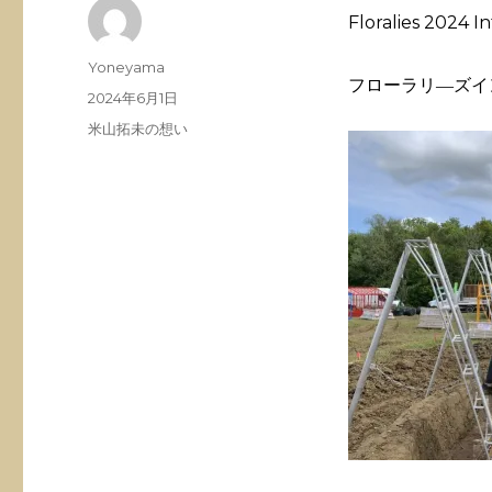
Floralies 2024 I
投
Yoneyama
フローラリ―ズイ
稿
投
2024年6月1日
者
稿
カ
米山拓未の想い
日:
テ
ゴ
リ
ー