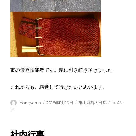
市の優秀技能者です。県に引き続き頂きました。
これからも、精進して行きたいと思います。
投
投
カ
横
Yoneyama
2016年11月10日
米山庭苑の日常
コメン
稿
稿
テ
浜
ト
者
日:
ゴ
市
リ
技
ー
能
社内行事
功