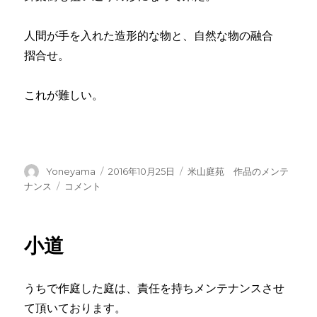
人間が手を入れた造形的な物と、自然な物の融合
摺合せ。
これが難しい。
投
投
カ
Yoneyama
2016年10月25日
米山庭苑 作品のメンテ
稿
稿
テ
３
ナンス
コメント
者
日:
ゴ
年
リ
経
ー
過
小道
に
うちで作庭した庭は、責任を持ちメンテナンスさせ
て頂いております。