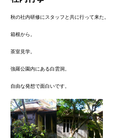
労
者
秋の社内研修にスタッフと共に行って来た。
表
彰
式
箱根から。
に
茶室見学。
強羅公園内にある白雲洞。
自由な発想で面白いです。