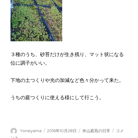
３種のうち、砂苔だけが生き残り、マット状になる
位に調子がいい。
下地の土つくりや光の加減など色々分かって来た。
うちの庭つくりに使える様にして行こう。
投
投
カ
草
Yoneyama
2016年10月28日
米山庭苑の日常
コメ
稿
稿
テ
屋
ント