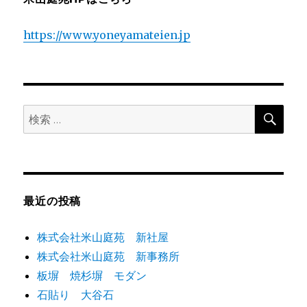
部
ビ
の
https://www.yoneyamateien.jp
活
ゲ
動
に
ー
シ
検
検
索
索:
ョ
ン
最近の投稿
株式会社米山庭苑 新社屋
株式会社米山庭苑 新事務所
板塀 焼杉塀 モダン
石貼り 大谷石