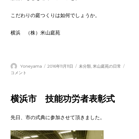
こだわりの庭つくりは如何でしょうか。
横浜 （株）米山庭苑
投
投
カ
加
Yoneyama
2016年11月11日
未分類
,
米山庭苑の日常
稿
稿
テ
工
コメント
者
日:
ゴ
場
リ
に
ー
横浜市 技能功労者表彰式
先日、市の式典に参加させて頂きました。