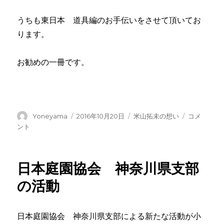
うちも東日本 道具編のお手伝いをさせて頂いてお
ります。
お勧めの一冊です。
投
投
カ
お
Yoneyama
2016年10月20日
米山拓未の想い
コメ
稿
稿
テ
す
ント
者
日:
ゴ
す
リ
め
ー
の
日本庭園協会 神奈川県支部
一
冊
の活動
に
日本庭園協会 神奈川県支部による新たな活動が小