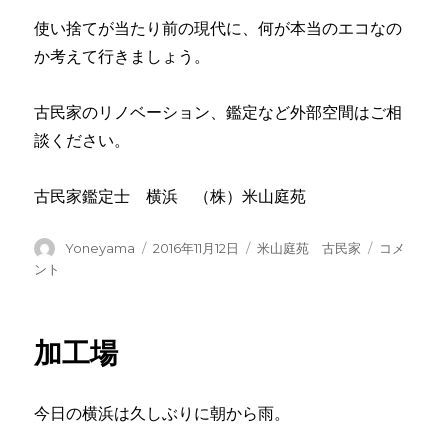
使い捨てが当たり前の現代に、何が本当のエコなの
か考えて行きましょう。
古民家のリノベーション、鑑定など外部空間はご相
談ください。
古民家鑑定士 横浜 （株）米山庭苑
投
投
カ
横
Yoneyama
2016年11月12日
米山庭苑 古民家
コメ
稿
稿
テ
浜
ント
者
日:
ゴ
市
リ
古
ー
民
加工場
家
の
庭
今日の横浜は久しぶりに朝から雨。
に