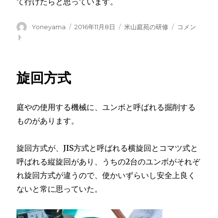
て行けたらと思っています。
投
投
カ
社
Yoneyama
2016年11月8日
米山庭苑の研修
コメン
稿
稿
テ
内
ト
者
日:
ゴ
行
リ
事
ー
に
旋回方式
庭やの使用する機械に、ユンボと呼ばれる掘削する
ものがあります。
旋回方式が、JIS方式と呼ばれる横旋回とコマツ式と
呼ばれる縦旋回があり、うちの2台のユンボがそれぞ
れ旋回方式が違うので、使かいずらいし安全上良く
ないと常に思っていた。