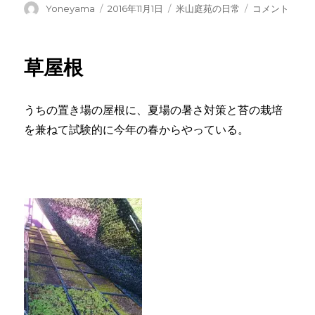
投
投
カ
旋
Yoneyama
2016年11月1日
米山庭苑の日常
コメント
稿
稿
テ
回
者
日:
ゴ
方
リ
式
草屋根
ー
に
うちの置き場の屋根に、夏場の暑さ対策と苔の栽培
を兼ねて試験的に今年の春からやっている。