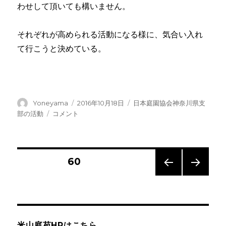
わせして頂いても構いません。
それぞれが高められる活動になる様に、気合い入れ
て行こうと決めている。
投
投
カ
Yoneyama
2016年10月18日
日本庭園協会神奈川県支
稿
稿
テ
日
部の活動
コメント
者
日:
ゴ
本
リ
庭
ー
園
協
投
固定ページ
60
会
神
前の
次の
稿
奈
ペー
ペー
川
ジ
ジ
ナ
県
支
米山庭苑HPはこちら