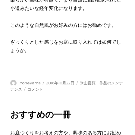
小道みたいな経年変化になります。
このような自然風がお好みの方にはお勧めです。
ざっくりとした感じをお庭に取り入れては如何でし
ょうか。
投
投
カ
Yoneyama
2016年10月22日
米山庭苑 作品のメンテ
稿
稿
テ
小
ナンス
コメント
者
日:
ゴ
道
リ
に
ー
おすすめの一冊
お庭つくりをお考えの方や、興味のある方にお勧め